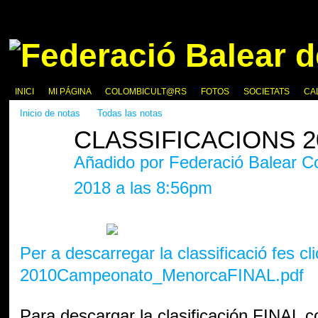
INICI
MI PÁGINA
COLOMBICULT@RS
FOTOS
SOCIETATS
CA
Inicio de notas
Todas las notas
CLASSIFICACIONS 2
Añadido por
Federació Balear C
2018 a las 8:56pm
Per a descarregar la classificació fes cl
2010Campeonato_MenorcaFINAL.pdf
Para descargar la clasificación FINAL c