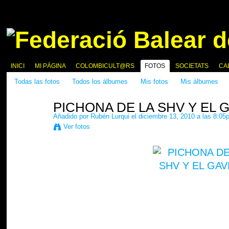
INICI
MI PÁGINA
COLOMBICULT@RS
FOTOS
SOCIETATS
CA
Todas las fotos
Todos los álbumes
Mis fotos
Mis álbumes
PICHONA DE LA SHV Y EL 
Añadido por
Rubén Lurqui
el diciembre 13, 2010 a las 8:05
Ver fotos