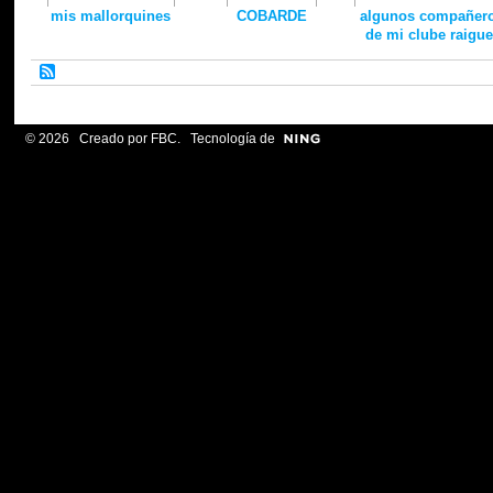
mis mallorquines
COBARDE
algunos compañer
de mi clube raigue
© 2026 Creado por
FBC
. Tecnología de