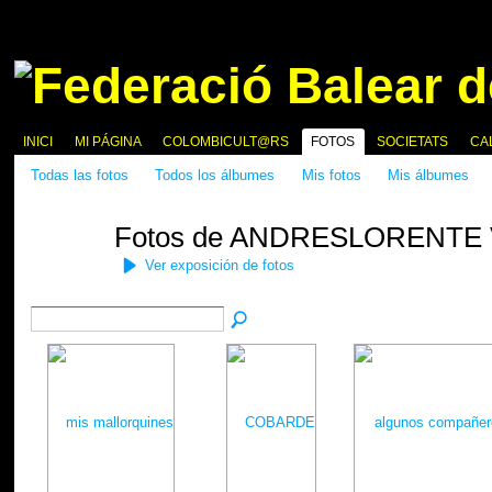
INICI
MI PÁGINA
COLOMBICULT@RS
FOTOS
SOCIETATS
CA
Todas las fotos
Todos los álbumes
Mis fotos
Mis álbumes
Fotos de ANDRESLORENTE
Ver exposición de fotos