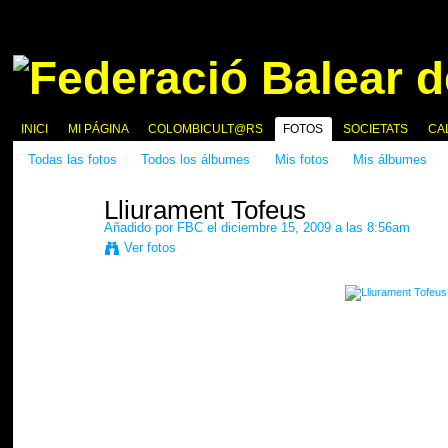
INICI
MI PÁGINA
COLOMBICULT@RS
FOTOS
SOCIETATS
CA
Todas las fotos
Todos los álbumes
Mis fotos
Mis álbumes
Lliurament Tofeus
Añadido por
FBC
el diciembre 15, 2009 a las 8:56am
Ver fotos