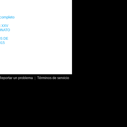
completo
:
XXV
ONATO
S DE
015
Reportar un problema
|
Términos de servicio