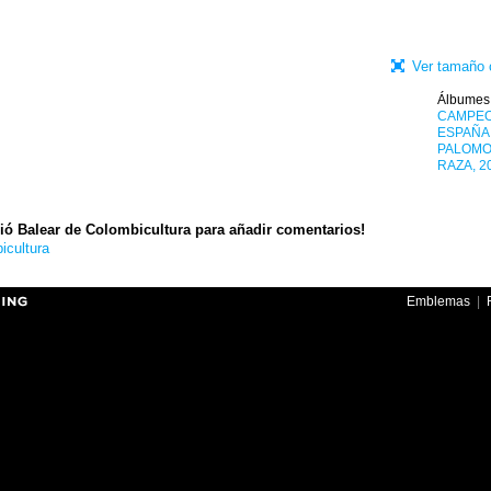
Ver tamaño 
Álbumes
CAMPE
ESPAÑA
PALOMO
RAZA, 2
ió Balear de Colombicultura para añadir comentarios!
icultura
Emblemas
|