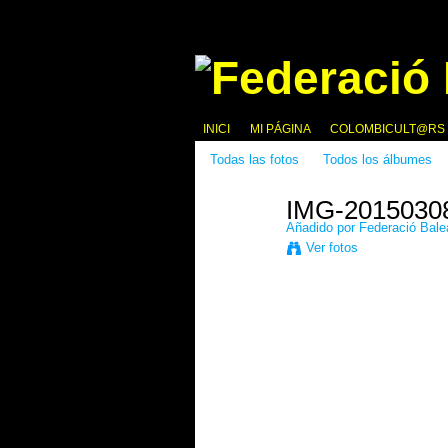
INICI
MI PÁGINA
COLOMBICULT@RS
Todas las fotos
Todos los álbumes
IMG-2015030
Añadido por
Federació Bale
Ver fotos