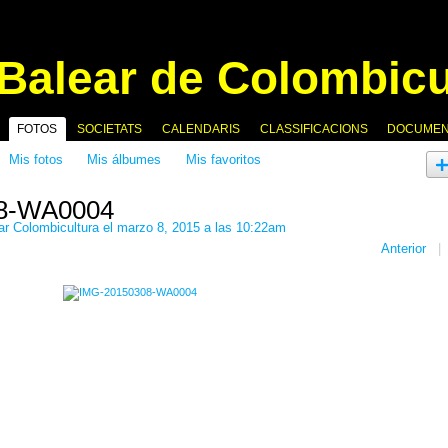
FOTOS
SOCIETATS
CALENDARIS
CLASSIFICACIONS
DOCUME
Mis fotos
Mis álbumes
Mis favoritos
8-WA0004
ar Colombicultura
el marzo 8, 2015 a las 10:22am
Anterior
|