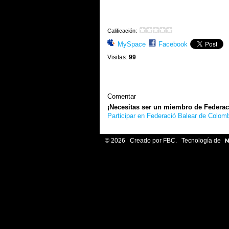
Calificación:
MySpace
Facebook
Visitas:
99
Comentar
¡Necesitas ser un miembro de Federac
Participar en Federació Balear de Colomb
© 2026 Creado por
FBC
. Tecnología de