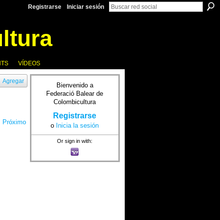
Registrarse
Iniciar sesión
NTS
VÍDEOS
Agregar
Bienvenido a
Federació Balear de
Colombicultura
Registrarse
Próximo
o
Inicia la sesión
Or sign in with: