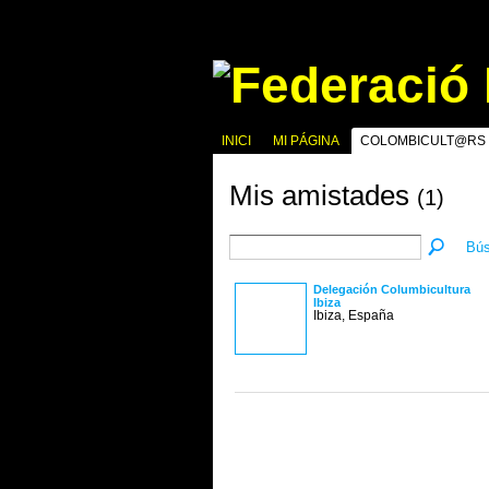
INICI
MI PÁGINA
COLOMBICULT@RS
Mis amistades
(1)
Bús
Delegación Columbicultura
Ibiza
Ibiza, España