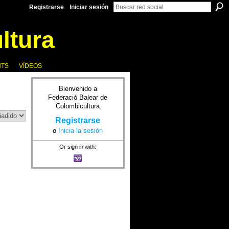
Registrarse
Iniciar sesión
NTS
VÍDEOS
Bienvenido a
Federació Balear de
Colombicultura
Registrarse
o
Inicia la sesión
Or sign in with: